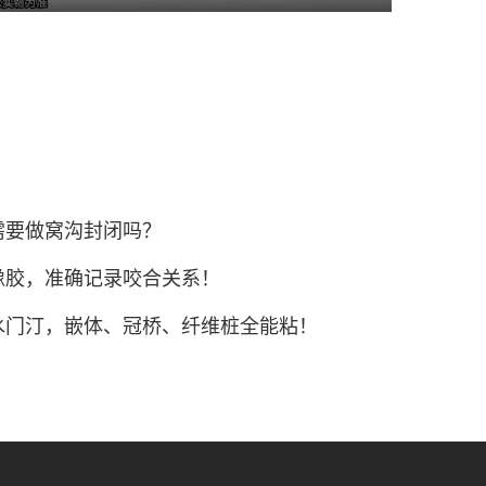
M
P
E
u
I
n
t
P
t
e
e
r
f
u
l
需要做窝沟封闭吗？
l
s
橡胶，准确记录咬合关系！
c
水门汀，嵌体、冠桥、纤维桩全能粘！
r
e
e
n