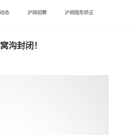
动态
沪鸽招聘
沪鸽隐形矫正
窝沟封闭！