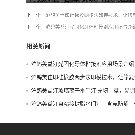
P
l
上一个：
沪鸽美佳印硅橡胶两步法印模技术，让修
a
y
下一个：
沪鸽美益汀光固化牙体粘接剂应用场景介
相关新闻
沪鸽美益汀光固化牙体粘接剂应用场景介绍
沪鸽美佳印硅橡胶两步法印模技术，让修复
沪鸽美益汀玻璃离子水门汀 充填Ⅰ型，易
沪鸽美益汀自粘接树脂水门汀，含氟防龋，