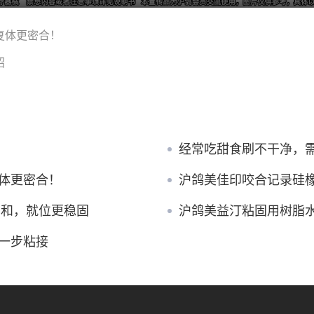
复体更密合！
绍
经常吃甜食刷不干净，
体更密合！
沪鸽美佳印咬合记录硅
调和，就位更稳固
沪鸽美益汀粘固用树脂
一步粘接