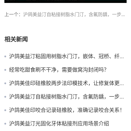
上一个：
沪鸽美益汀自粘接树脂水门汀，含氟防龋，一步粘接
相关新闻
沪鸽美益汀粘固用树脂水门汀，嵌体、冠桥、纤维桩全能粘！
经常吃甜食刷不干净，需要做窝沟封闭吗？
沪鸽美佳印硅橡胶两步法印模技术，让修复体更密合！
沪鸽美益汀自粘接树脂水门汀，含氟防龋，一步粘接
沪鸽美佳印咬合记录硅橡胶，准确记录咬合关系！
沪鸽美益汀光固化牙体粘接剂应用场景介绍