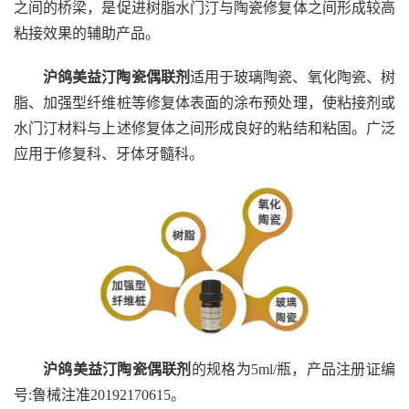
之间的桥梁，是促进树脂水门汀与陶瓷修复体之间形成较高
粘接效果的辅助产品。
沪鸽美益汀陶瓷偶联剂
适用于玻璃陶瓷、氧化陶瓷、树
脂、加强型纤维桩等修复体表面的涂布预处理，使粘接剂或
水门汀材料与上述修复体之间形成良好的粘结和粘固。广泛
应用于修复科、牙体牙髓科。
沪鸽美益汀陶瓷偶联剂
的规格为5ml/瓶，产品注册证编
号:鲁械注准20192170615。