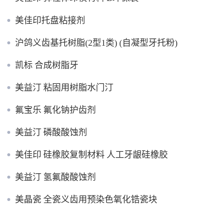
美佳印托盘粘接剂
沪鸽义齿基托树脂(2型1类) (自凝型牙托粉)
凯标 合成树脂牙
美益汀 粘固用树脂水门汀
氟宝乐 氟化钠护齿剂
美益汀 磷酸酸蚀剂
美佳印 硅橡胶复制材料 人工牙龈硅橡胶
美益汀 氢氟酸酸蚀剂
美晶瓷 全瓷义齿用预染色氧化锆瓷块