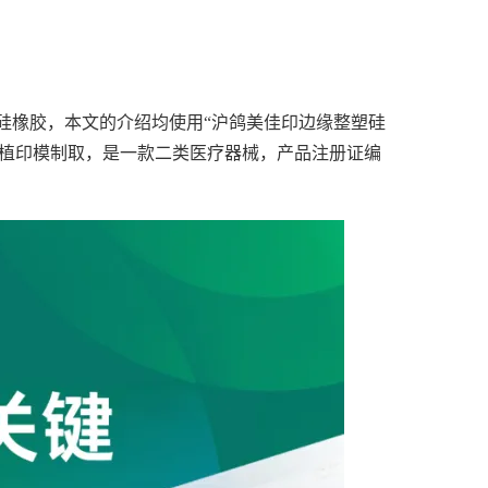
硅橡胶，本文的介绍均使用“沪鸽美佳印边缘整塑硅
种植印模制取，是一款二类医疗器械，产品注册证编