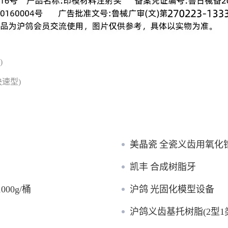
)
快速型)
美晶瓷 全瓷义齿用氧化
凯丰 合成树脂牙
00g/桶
沪鸽 光固化模型设备
沪鸽义齿基托树脂(2型1类