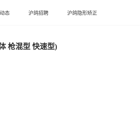
动态
沪鸽招聘
沪鸽隐形矫正
体 枪混型 快速型)