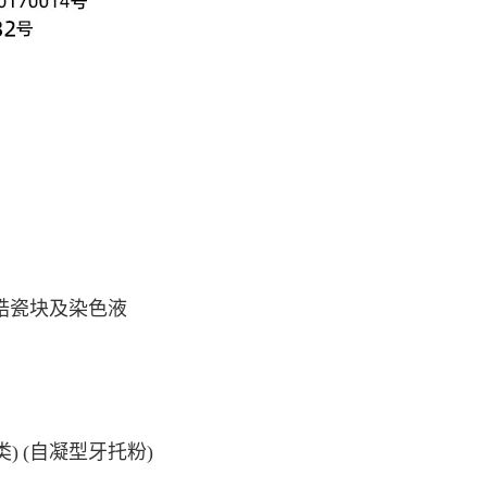
锆瓷块及染色液
) (自凝型牙托粉)