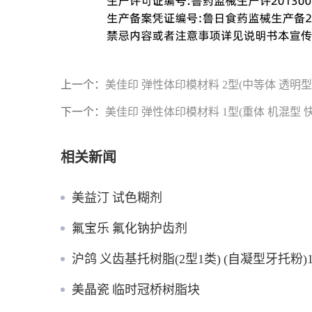
上一个：
美佳印 弹性体印模材料 2型(中等体 透明型
下一个：
美佳印 弹性体印模材料 1型(重体 机混型 
相关新闻
美益汀 试色糊剂
氟宝乐 氟化钠护齿剂
沪鸽 义齿基托树脂(2型1类) (自凝型牙托粉)10
美晶瓷 临时冠桥树脂块