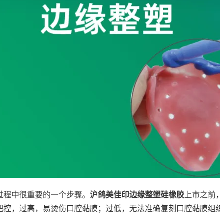
过程中很重要的一个步骤。
沪鸽美佳印边缘整塑硅橡胶
上市之前
把控，过高，易烫伤口腔黏膜；过低，无法准确复刻口腔黏膜组