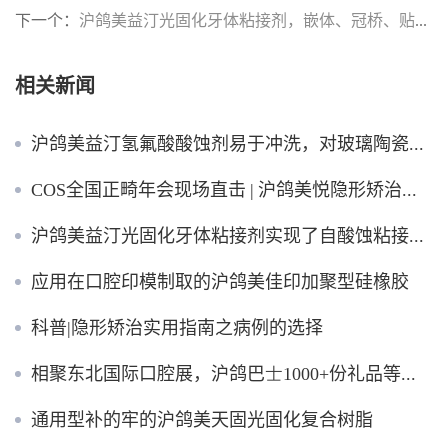
下一个：
沪鸽美益汀光固化牙体粘接剂，嵌体、冠桥、贴面全能粘！
相关新闻
沪鸽美益汀氢氟酸酸蚀剂易于冲洗，对玻璃陶瓷酸蚀效果好
COS全国正畸年会现场直击 | 沪鸽美悦隐形矫治器和保持器等产品纷纷亮相！
沪鸽美益汀光固化牙体粘接剂实现了自酸蚀粘接剂的国产化
应用在口腔印模制取的沪鸽美佳印加聚型硅橡胶
科普|隐形矫治实用指南之病例的选择
相聚东北国际口腔展，沪鸽巴士1000+份礼品等您领
通用型补的牢的沪鸽美天固光固化复合树脂